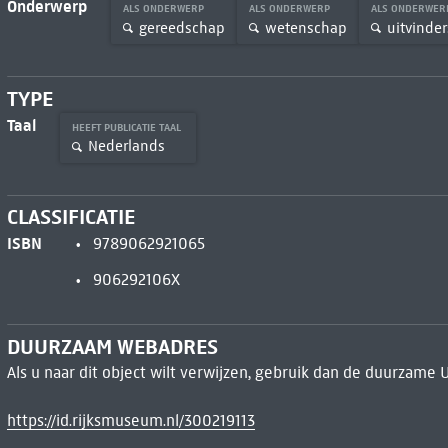
Onderwerp
ALS ONDERWERP
ALS ONDERWERP
ALS ONDERWE
gereedschap
wetenschap
uitvinder
TYPE
Taal
HEEFT PUBLICATIE TAAL
Nederlands
CLASSIFICATIE
ISBN
9789062921065
906292106X
DUURZAAM WEBADRES
Als u naar dit object wilt verwijzen, gebruik dan de duurzame 
https://id.rijksmuseum.nl/300219113