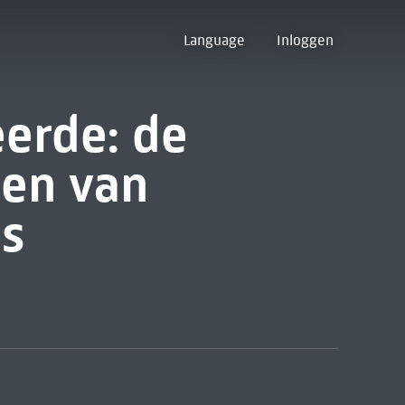
Language
Inloggen
eerde: de
ten van
ns