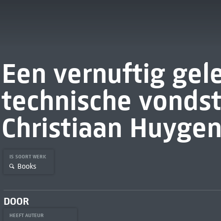
Een vernuftig gel
technische vonds
Christiaan Huyge
IS SOORT WERK
Books
DOOR
HEEFT AUTEUR