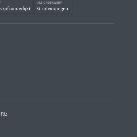
RP
ALS ONDERWERP
s (afzonderlijk)
uitvindingen
URL: