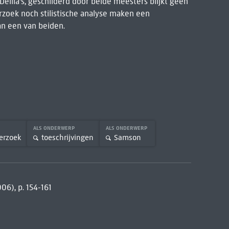
elila's, geschilderd door beide meesters blijkt geen
zoek noch stilistische analyse maken een
an een van beiden.
ALS ONDERWERP
ALS ONDERWERP
erzoek
toeschrijvingen
Samson
06), p. 154-161