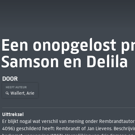
Een onopgelost p
Samson en Delila
DOOR
HEEFT AUTEUR
Wallert, Arie
Uittreksel
Er blijkt nogal wat verschil van mening onder Rembrandtautori
4096) geschilderd heeft: Rembrandt of Jan Lievens. Beschrijvin