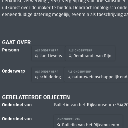
herkomst, verwerving (1963). Vergelijking van drie Samson en D
uitkomst over de maker te bieden. Dendrochronologisch onder
eeneenduidige datering mogelijk, evenmin als toeschrijving a
GAAT OVER
Persoon
ALS ONDERWERP
ALS ONDERWERP
Jan Lievens
Rembrandt van Rijn
Onderwerp
ALS ONDERWERP
ALS ONDERWERP
schildering
natuurwetenschappelijk ond
GERELATEERDE OBJECTEN
Onderdeel van
Bulletin van het Rijksmuseum : 54(20
Onderdeel van
ONDERDEEL VAN
Bulletin van het Rijksmuseum