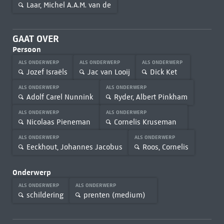
Laar, Michel A.A.M. van de
GAAT OVER
Persoon
ALS ONDERWERP
ALS ONDERWERP
ALS ONDERWERP
Jozef Israëls
Jac van Looij
Dick Ket
ALS ONDERWERP
ALS ONDERWERP
Adolf Carel Nunnink
Ryder, Albert Pinkham
ALS ONDERWERP
ALS ONDERWERP
Nicolaas Pieneman
Cornelis Kruseman
ALS ONDERWERP
ALS ONDERWERP
Eeckhout, Johannes Jacobus
Roos, Cornelis
Onderwerp
ALS ONDERWERP
ALS ONDERWERP
schildering
prenten (medium)