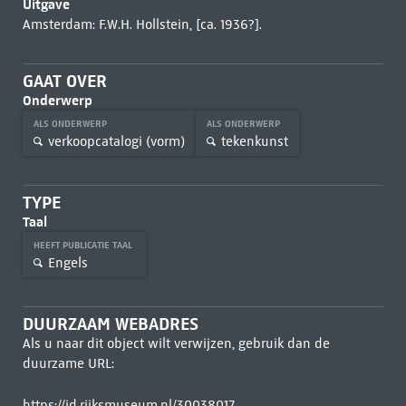
Uitgave
Amsterdam: F.W.H. Hollstein, [ca. 1936?].
GAAT OVER
Onderwerp
ALS ONDERWERP
ALS ONDERWERP
verkoopcatalogi (vorm)
tekenkunst
TYPE
Taal
HEEFT PUBLICATIE TAAL
Engels
DUURZAAM WEBADRES
Als u naar dit object wilt verwijzen, gebruik dan de
duurzame URL:
https://id.rijksmuseum.nl/30038017