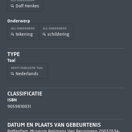
ALS ONDERWERP
Dolf Henkes
Onderwerp
ALS ONDERWERP
ALS ONDERWERP
tekening
schildering
TYPE
Taal
HEEFT PUBLICATIE TAAL
Nederlands
CLASSIFICATIE
ISBN
9059810031
DATUM EN PLAATS VAN GEBEURTENIS
Rotterdam, Museum Boijmans Van Beuningen 2003/11/14-