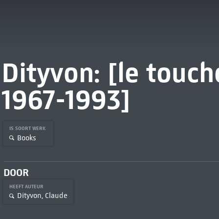
Dityvon: [le touch
1967-1993]
IS SOORT WERK
Books
DOOR
HEEFT AUTEUR
Dityvon, Claude