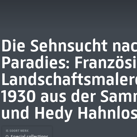
Die Sehnsucht na
Paradies: Französ
Landschaftsmalere
1930 aus der Sam
und Hedy Hahnlos
IS SOORT WERK
Special collections