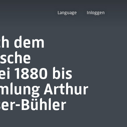
Language
Inloggen
ch dem
ische
i 1880 bis
mlung Arthur
er-Bühler