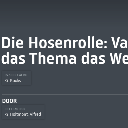
Die Hosenrolle: V
das Thema das We
IS SOORT WERK
Books
DOOR
HEEFT AUTEUR
Holtmont, Alfred