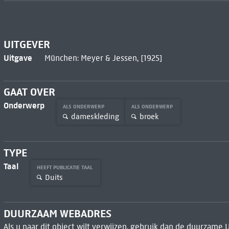
UITGEVER
Uitgave
München: Meyer & Jessen, [1925]
GAAT OVER
Onderwerp
ALS ONDERWERP
ALS ONDERWERP
dameskleding
broek
TYPE
Taal
HEEFT PUBLICATIE TAAL
Duits
DUURZAAM WEBADRES
Als u naar dit object wilt verwijzen, gebruik dan de duurzame 