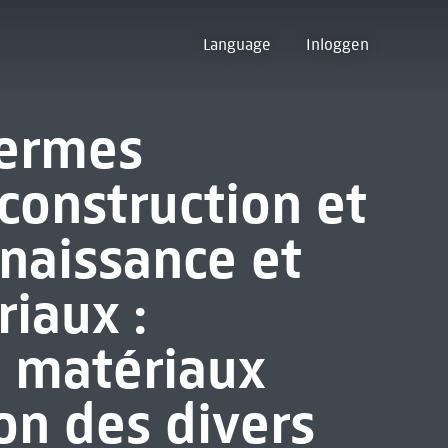
Language
Inloggen
termes
construction et
nnaissance et
iaux :
es matériaux
on des divers