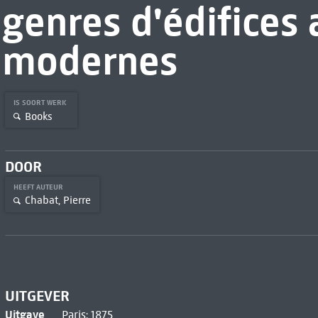
genres d'édifices 
modernes
IS SOORT WERK
Books
DOOR
HEEFT AUTEUR
Chabat, Pierre
UITGEVER
Uitgave
Paris: 1875