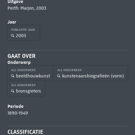
Uitgave
Perth: Marjon, 2003
Jaar
PUBLICATIE JAAR
2003
GAAT OVER
Onderwerp
ALS ONDERWERP
ALS ONDERWERP
beeldhouwkunst
kunstenaarsbiografieën (vorm)
ALS ONDERWERP
bronsgieters
Periode
1890-1949
CLASSIFICATIE