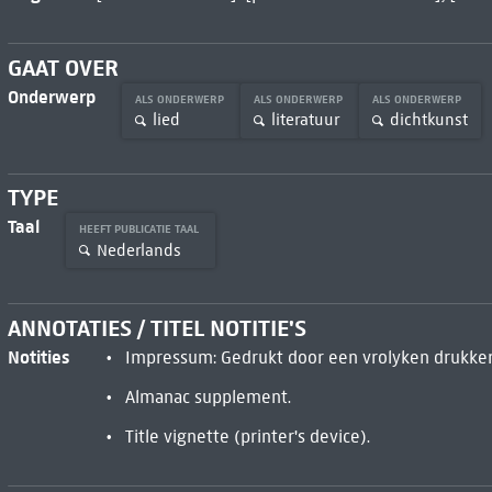
GAAT OVER
Onderwerp
ALS ONDERWERP
ALS ONDERWERP
ALS ONDERWERP
lied
literatuur
dichtkunst
TYPE
Taal
HEEFT PUBLICATIE TAAL
Nederlands
ANNOTATIES / TITEL NOTITIE'S
Notities
Impressum: Gedrukt door een vrolyken drukker
Almanac supplement.
Title vignette (printer's device).