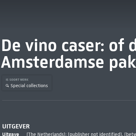
De vino caser: of 
Amsterdamse pak
IS SOORT WERK
Special collections
UITGEVER
Uitgave
[The Netherlands]: [publisher not identified], [be