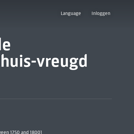
Language
Inloggen
de
huis-vreugd
tween 1750 and 1800]