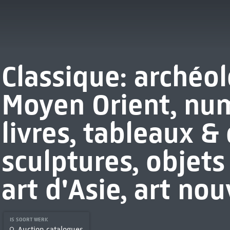
Classique: archéol
Moyen Orient, nu
livres, tableaux & 
sculptures, objets 
art d'Asie, art no
IS SOORT WERK
Auction catalogues