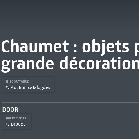
Chaumet : objets 
grande décoratio
IS SOORT WERK
Auction catalogues
DOOR
HEEFT MAKER
Drouot