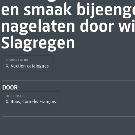
en smaak bijeeng
nagelaten door wi
Slagregen
IS SOORT WERK
Auction catalogues
DOOR
HEEFT MAKER
Roos, Cornelis François