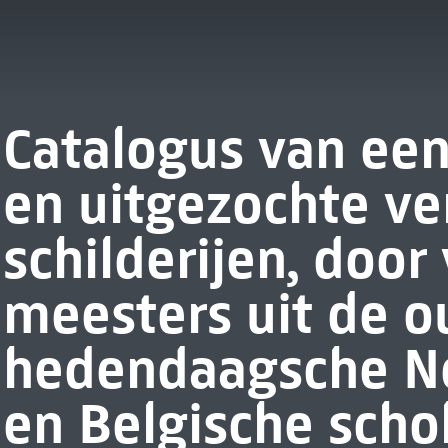
Catalogus van een
en uitgezochte v
schilderijen, doo
meesters uit de o
hedendaagsche N
en Belgische scho