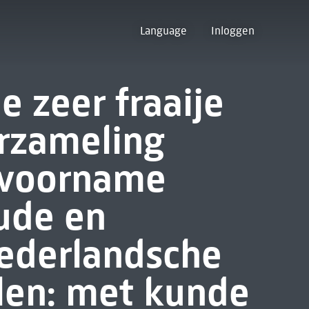
Language
Inloggen
e zeer fraaije
erzameling
r voorname
ude en
ederlandsche
len: met kunde