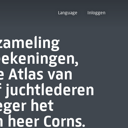
Language
Inloggen
zameling
eekeningen,
 Atlas van
f juchtlederen
eger het
 heer Corns.