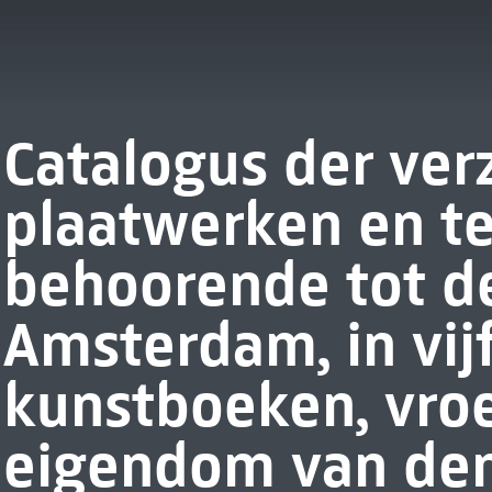
Catalogus der ver
plaatwerken en t
behoorende tot de
Amsterdam, in vij
kunstboeken, vro
eigendom van den