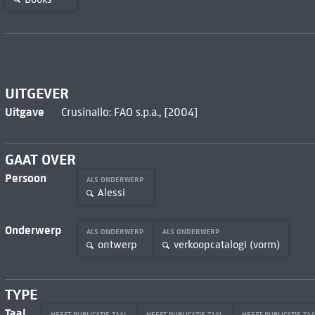
UITGEVER
Uitgave
Crusinallo: FAO s.p.a., [2004]
GAAT OVER
Persoon
ALS ONDERWERP
Alessi
Onderwerp
ALS ONDERWERP
ALS ONDERWERP
ontwerp
verkoopcatalogi (vorm)
TYPE
Taal
HEEFT PUBLICATIE TAAL
HEEFT PUBLICATIE TAAL
HEEFT PUBLICATIE TA