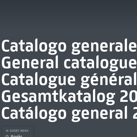
Catalogo general
General catalogu
Catalogue généra
Gesamtkatalog 2
Catálogo general
IS SOORT WERK
Books