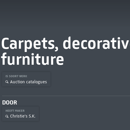
Carpets, decorati
furniture
IS SOORT WERK
Auction catalogues
DOOR
HEEFT MAKER
Christie's S.K.