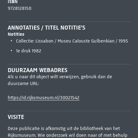
ISBN
9728128150
ANNOTATIES / TITEL NOTITIE'S
Notities
Collectie: Lissabon / Museu Calouste Gulbenkian / 1995
1e druk 1982
DUURZAAM WEBADRES
Als u naar dit object wilt verwijzen, gebruik dan de
duurzame URL:
https://id.rijksmuseum.nl/30021542
VISITE
Deze publicatie is afkomstig uit de bibliotheek van het
Rijksmuseum. Wie onderzoek wil doen naar of met behulp