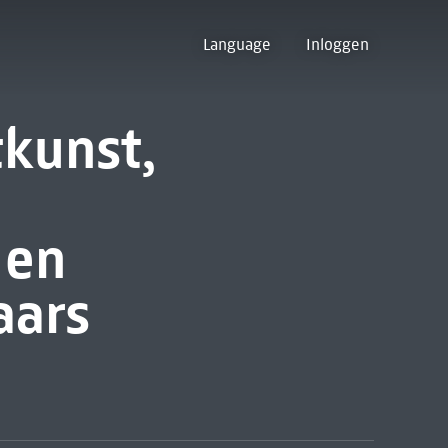
Language
Inloggen
tkunst,
 en
aars