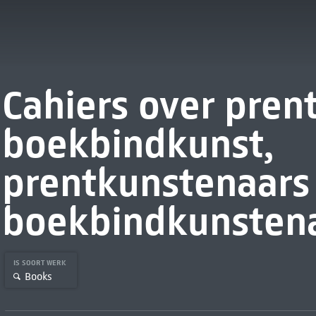
Cahiers over pren
boekbindkunst,
prentkunstenaars
boekbindkunsten
IS SOORT WERK
Books