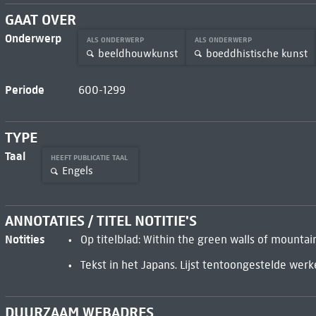
GAAT OVER
Onderwerp
ALS ONDERWERP
ALS ONDERWERP
beeldhouwkunst
boeddhistische kunst
Periode
600-1299
TYPE
Taal
HEEFT PUBLICATIE TAAL
Engels
ANNOTATIES / TITEL NOTITIE'S
Notities
Op titelblad: Within the green walls of mountai
Tekst in het Japans. Lijst tentoongestelde werk
DUURZAAM WEBADRES