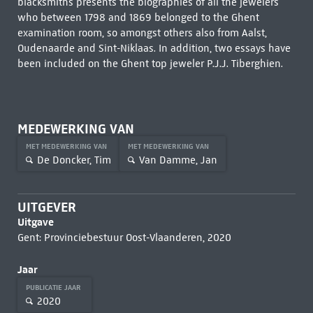
blacksmiths presents the biographies of all the jewelers
who between 1798 and 1869 belonged to the Ghent
examination room, so amongst others also from Aalst,
Oudenaarde and Sint-Niklaas. In addition, two essays have
been included on the Ghent top jeweler P.J.J. Tiberghien.
MEDEWERKING VAN
MET MEDEWERKING VAN
MET MEDEWERKING VAN
De Doncker, Tim
Van Damme, Jan
UITGEVER
Uitgave
Gent: Provinciebestuur Oost-Vlaanderen, 2020
Jaar
PUBLICATIE JAAR
2020