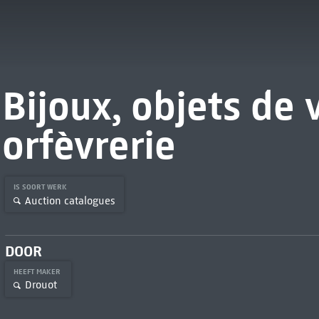
Bijoux, objets de v
orfèvrerie
IS SOORT WERK
Auction catalogues
DOOR
HEEFT MAKER
Drouot