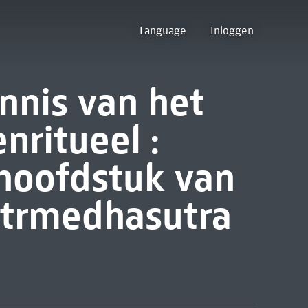
Language
Inloggen
ennis van het
ritueel :
hoofdstuk van
itrmedhasutra