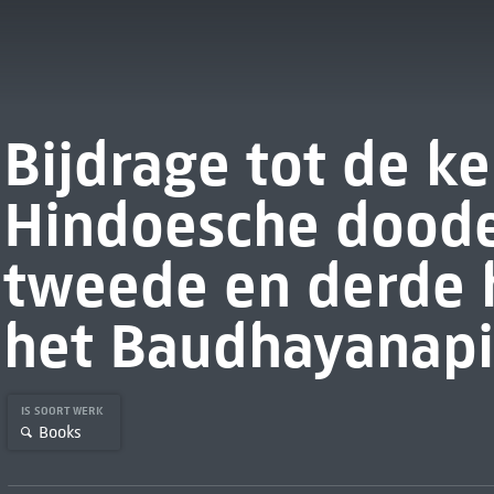
Bijdrage tot de k
Hindoesche dooden
tweede en derde 
het Baudhayanap
IS SOORT WERK
Books