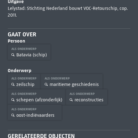
Uitgave
Lelystad: Stichting Nederland bouwt VOC-Retourschip, cop.
2011.
GAAT OVER
Persoon
ALS ONDERWERP
Batavia (schip)
Onderwerp
ALS ONDERWERP
ALS ONDERWERP
zeilschip
maritieme geschiedenis
ALS ONDERWERP
ALS ONDERWERP
schepen (afzonderlijk)
reconstructies
ALS ONDERWERP
oost-indiëvaarders
GERELATEERDE OBJECTEN