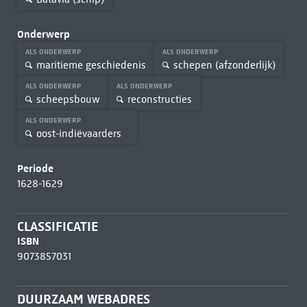
Onderwerp
ALS ONDERWERP
ALS ONDERWERP
maritieme geschiedenis
schepen (afzonderlijk)
ALS ONDERWERP
ALS ONDERWERP
scheepsbouw
reconstructies
ALS ONDERWERP
oost-indiëvaarders
Periode
1628-1629
CLASSIFICATIE
ISBN
9073857031
DUURZAAM WEBADRES