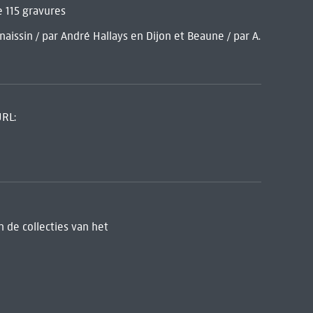
e 115 gravures
issin / par André Hallays en Dijon et Beaune / par A.
URL:
 de collecties van het