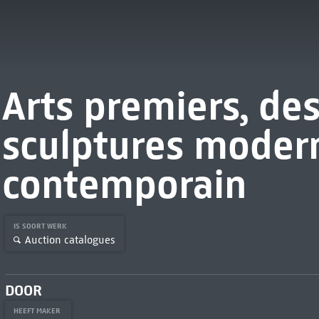
Arts premiers, des
sculptures modern
contemporain
IS SOORT WERK
Auction catalogues
DOOR
HEEFT MAKER