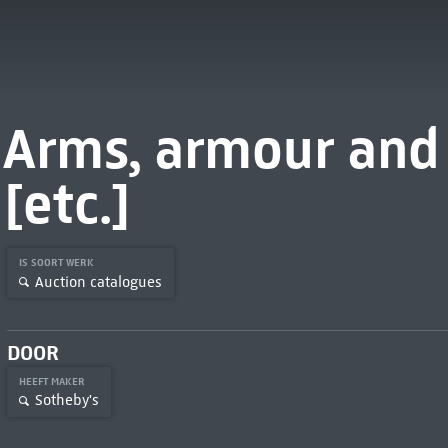
Arms, armour and m
[etc.]
IS SOORT WERK
Auction catalogues
DOOR
HEEFT MAKER
Sotheby's