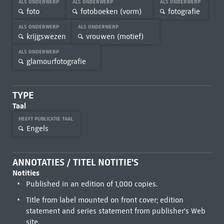
ALS ONDERWERP
ALS ONDERWERP
ALS ONDERWERP
foto
fotoboeken (vorm)
fotografie
ALS ONDERWERP
ALS ONDERWERP
krijgswezen
vrouwen (motief)
ALS ONDERWERP
glamourfotografie
TYPE
Taal
HEEFT PUBLICATIE TAAL
Engels
ANNOTATIES / TITEL NOTITIE'S
Notities
Published in an edition of 1,000 copies.
Title from label mounted on front cover; edition
statement and series statement from publisher's Web
site.