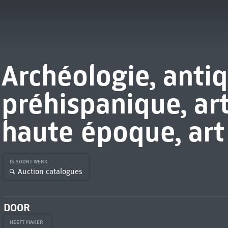
Archéologie, antiq
préhispanique, art
haute époque, art
IS SOORT WERK
Auction catalogues
DOOR
HEEFT MAKER