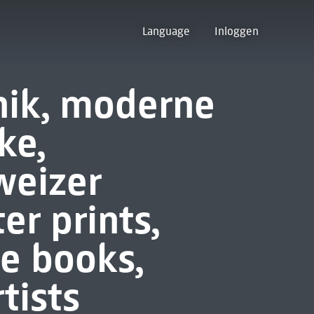
Language
Inloggen
hik, moderne
ke,
weizer
er prints,
re books,
tists