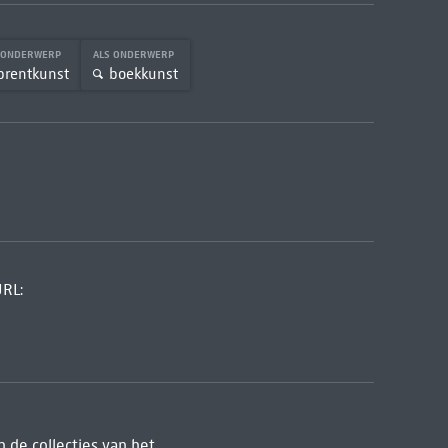
 ONDERWERP
ALS ONDERWERP
prentkunst
boekkunst
URL:
 de collecties van het