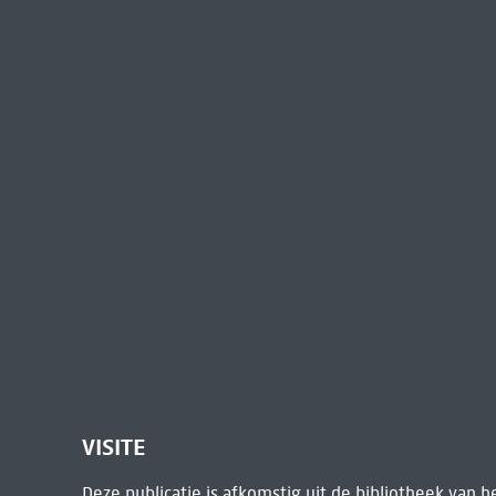
VISITE
Deze publicatie is afkomstig uit de bibliotheek van 