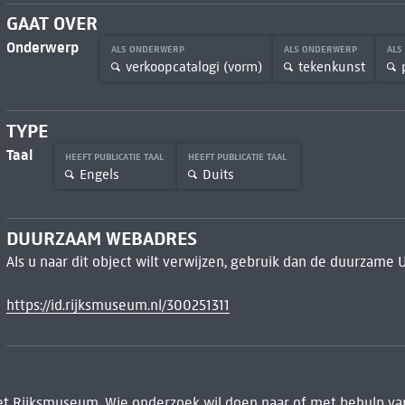
GAAT OVER
Onderwerp
ALS ONDERWERP
ALS ONDERWERP
ALS
verkoopcatalogi (vorm)
tekenkunst
TYPE
Taal
HEEFT PUBLICATIE TAAL
HEEFT PUBLICATIE TAAL
Engels
Duits
DUURZAAM WEBADRES
Als u naar dit object wilt verwijzen, gebruik dan de duurzame 
https://id.rijksmuseum.nl/300251311
het Rijksmuseum. Wie onderzoek wil doen naar of met behulp van