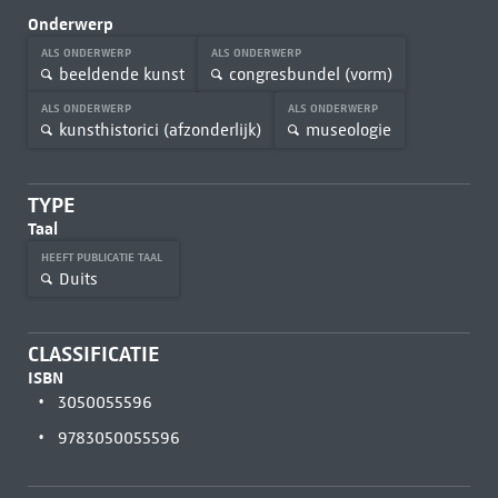
Onderwerp
ALS ONDERWERP
ALS ONDERWERP
beeldende kunst
congresbundel (vorm)
ALS ONDERWERP
ALS ONDERWERP
kunsthistorici (afzonderlijk)
museologie
TYPE
Taal
HEEFT PUBLICATIE TAAL
Duits
CLASSIFICATIE
ISBN
3050055596
9783050055596