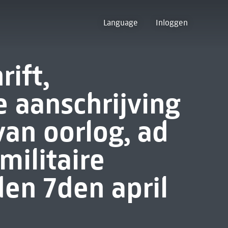
Language
Inloggen
ift,
 aanschrijving
van oorlog, ad
militaire
den 7den april