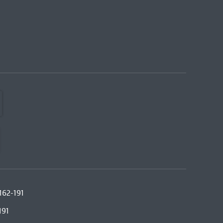
162-191
191