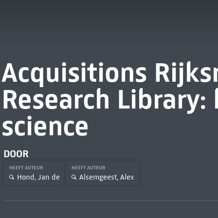
Acquisitions Rij
Research Library: 
science
DOOR
HEEFT AUTEUR
HEEFT AUTEUR
Hond, Jan de
Alsemgeest, Alex