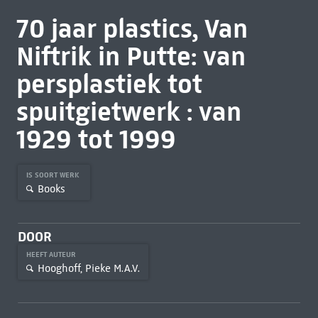
70 jaar plastics, Van
Niftrik in Putte: van
persplastiek tot
spuitgietwerk : van
1929 tot 1999
IS SOORT WERK
Books
DOOR
HEEFT AUTEUR
Hooghoff, Pieke M.A.V.