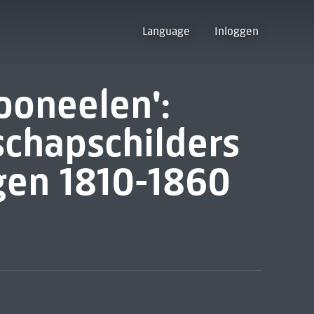
Language
Inloggen
ooneelen':
schapschilders
gen 1810-1860