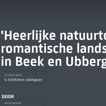
'Heerlijke natuurt
romantische land
in Beek en Ubber
IS SOORT WERK
Exhibition catalogues
DOOR
HEEFT AUTEUR