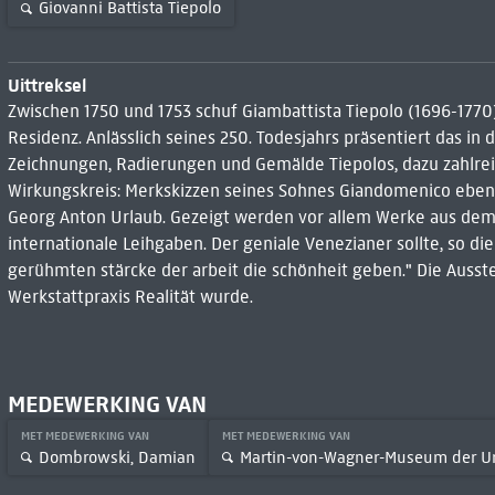
Giovanni Battista Tiepolo
Uittreksel
Zwischen 1750 und 1753 schuf Giambattista Tiepolo (1696-177
Residenz. Anlässlich seines 250. Todesjahrs präsentiert das 
Zeichnungen, Radierungen und Gemälde Tiepolos, dazu zahlre
Wirkungskreis: Merkskizzen seines Sohnes Giandomenico ebens
Georg Anton Urlaub. Gezeigt werden vor allem Werke aus dem
internationale Leihgaben. Der geniale Venezianer sollte, so di
gerühmten stärcke der arbeit die schönheit geben." Die Ausstel
Werkstattpraxis Realität wurde.
MEDEWERKING VAN
MET MEDEWERKING VAN
MET MEDEWERKING VAN
Dombrowski, Damian
Martin-von-