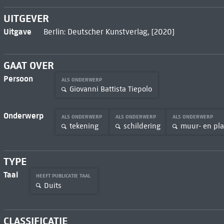
UITGEVER
Uitgave
Berlin: Deutscher Kunstverlag, [2020]
GAAT OVER
Persoon
ALS ONDERWERP
Giovanni Battista Tiepolo
Onderwerp
ALS ONDERWERP
ALS ONDERWERP
ALS ONDERWERP
tekening
schildering
muur- en pl
TYPE
Taal
HEEFT PUBLICATIE TAAL
Duits
CLASSIFICATIE