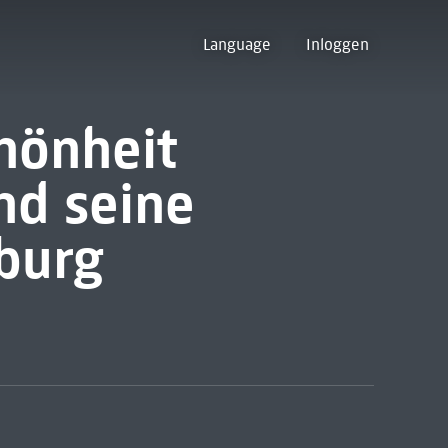
Language
Inloggen
chönheit
nd seine
burg