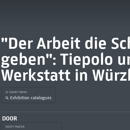
"Der Arbeit die S
geben": Tiepolo u
Werkstatt in Würz
IS SOORT WERK
Exhibition catalogues
DOOR
HEEFT MAKER