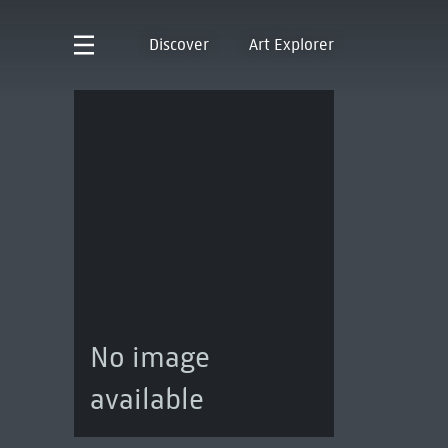
Discover
Art Explorer
No image
available