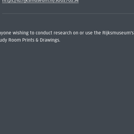
https://id.rijksmuseum.nl/300270254
 Anyone wishing to conduct research on or use the Rijksmuseum's
udy Room Prints & Drawings.