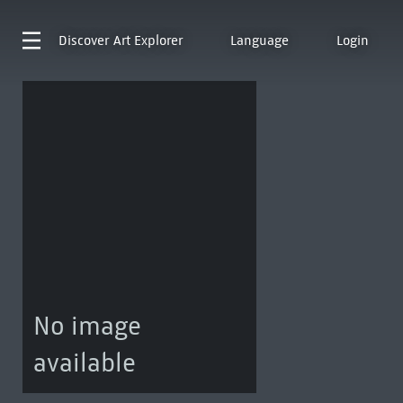
Discover
Art Explorer
Language
Login
No image
available