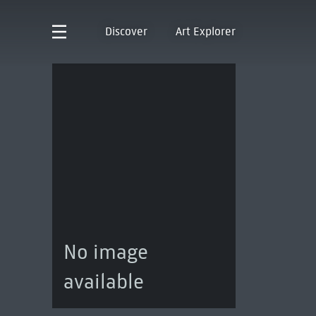
Discover
Art Explorer
No image
available