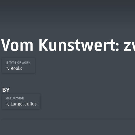
Vom Kunstwert: z
IS TYPE OF WORK
Books
BY
HAS AUTHOR
Lange, Julius