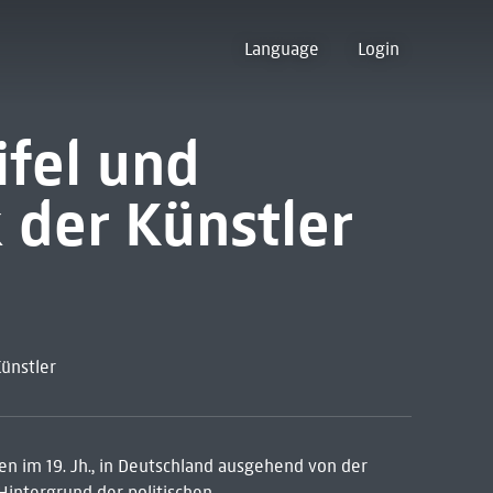
Language
Login
ifel und
 der Künstler
Künstler
n im 19. Jh., in Deutschland ausgehend von der
Hintergrund der politischen