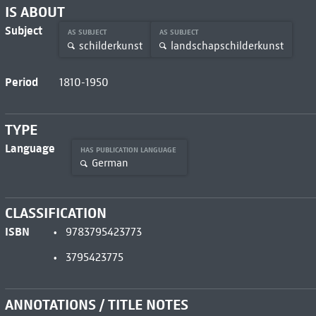
IS ABOUT
Subject
AS SUBJECT
AS SUBJECT
schilderkunst
landschapschilderkunst
Period
1810-1950
TYPE
Language
HAS PUBLICATION LANGUAGE
German
CLASSIFICATION
ISBN
9783795423773
3795423775
ANNOTATIONS / TITLE NOTES