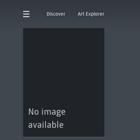
Discover
Art Explorer
No image
available