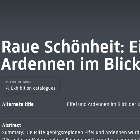
Raue Schönheit: E
Ardennen im Blick
IS TYPE OF WORK
Exhibition catalogues
Alternate title
Eifel und Ardennen im Blick der 
Abstract
Summary: Die Mittelgebirgsregionen Eifel und Ardennen wurde
Düsseldorfer Malerschule, in Belgien und Luxemburg vor dem 