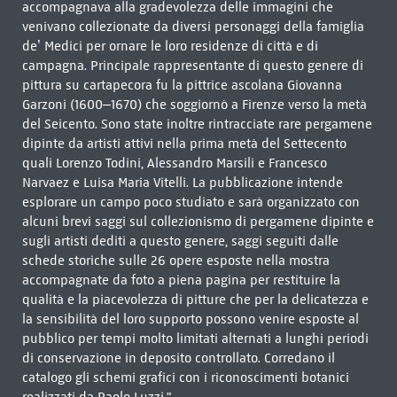
accompagnava alla gradevolezza delle immagini che
venivano collezionate da diversi personaggi della famiglia
de’ Medici per ornare le loro residenze di città e di
campagna. Principale rappresentante di questo genere di
pittura su cartapecora fu la pittrice ascolana Giovanna
Garzoni (1600–1670) che soggiornò a Firenze verso la metà
del Seicento. Sono state inoltre rintracciate rare pergamene
dipinte da artisti attivi nella prima metà del Settecento
quali Lorenzo Todini, Alessandro Marsili e Francesco
Narvaez e Luisa Maria Vitelli. La pubblicazione intende
esplorare un campo poco studiato e sarà organizzato con
alcuni brevi saggi sul collezionismo di pergamene dipinte e
sugli artisti dediti a questo genere, saggi seguiti dalle
schede storiche sulle 26 opere esposte nella mostra
accompagnate da foto a piena pagina per restituire la
qualità e la piacevolezza di pitture che per la delicatezza e
la sensibilità del loro supporto possono venire esposte al
pubblico per tempi molto limitati alternati a lunghi periodi
di conservazione in deposito controllato. Corredano il
catalogo gli schemi grafici con i riconoscimenti botanici