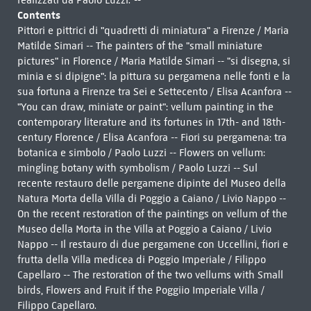
realizzati da Paolo Luzzi."--
Contents
Pittori e pittrici di "quadretti di miniatura" a Firenze / Maria
Matilde Simari -- The painters of the "small miniature
pictures" in Florence / Maria Matilde Simari -- "si disegna, si
minia e si dipigne": la pittura su pergamena nelle fonti e la
sua fortuna a Firenze tra Sei e Settecento / Elisa Acanfora --
"You can draw, miniate or paint": vellum painting in the
contemporary literature and its fortunes in 17th- and 18th-
century Florence / Elisa Acanfora -- Fiori su pergamena: tra
botanica e simbolo / Paolo Luzzi -- Flowers on vellum:
mingling botany with symbolism / Paolo Luzzi -- Sul
recente restauro delle pergamene dipinte del Museo della
Natura Morta della Villa di Poggio a Caiano / Livio Nappo --
On the recent restoration of the paintings on vellum of the
Museo della Morta in the Villa at Poggio a Caiano / Livio
Nappo -- Il restauro di due pergamene con Uccellini, fiori e
frutta della Villa medicea di Poggio Imperiale / Filippo
Capellaro -- The restoration of the two vellums with Small
birds, Flowers and Fruit if the Poggiio Imperiale Villa /
Filippo Capellaro.