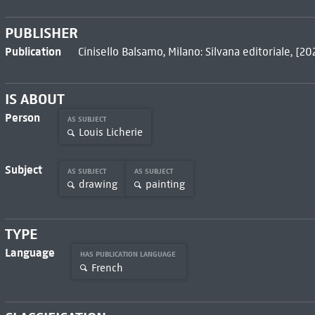
PUBLISHER
Publication
Cinisello Balsamo, Milano: Silvana editoriale, [20
IS ABOUT
Person
AS SUBJECT
Louis Licherie
Subject
AS SUBJECT
AS SUBJECT
drawing
painting
TYPE
Language
HAS PUBLICATION LANGUAGE
French