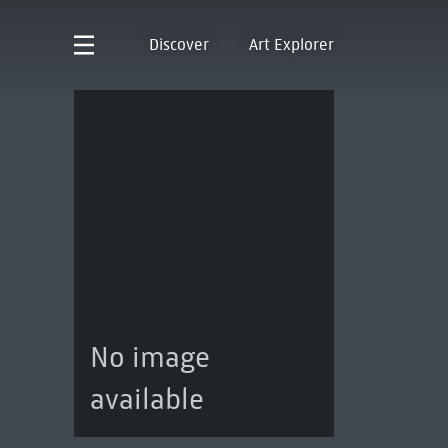
Discover
Art Explorer
No image
available