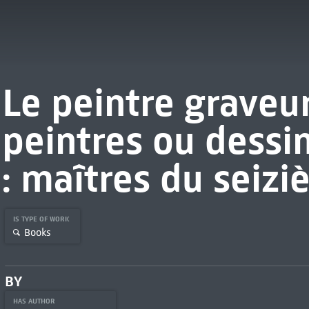
Le peintre graveur:
peintres ou dessin
: maîtres du seizi
IS TYPE OF WORK
Books
BY
HAS AUTHOR