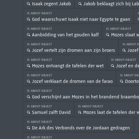
Isaak zegent Jakob
Jakob beklaagt zich bij La
IS ABOUT OBJECT
God waarschuwt Isaak niet naar Egypte te gaan
IS ABOUT OBJECT
IS ABOUT OBJECT
Aanbidding van het gouden kalf
Mozes slaat w
IS ABOUT OBJECT
IS ABOUT 
Jozef vertelt zijn dromen aan zijn broers
Jozef
IS ABOUT OBJECT
IS ABOUT OBJECT
Mozes ontvangt de tafelen der wet
Jozef en d
IS ABOUT OBJECT
IS ABOUT OB
Jozef verklaart de dromen van de farao
Doorto
IS ABOUT OBJECT
God verschijnt aan Mozes in het brandend braamb
IS ABOUT OBJECT
IS ABOUT OBJECT
Samuel zalft David
Mozes laat de tafelen der 
IS ABOUT OBJECT
De Ark des Verbonds over de Jordaan gedragen
IS ABOUT OBJECT