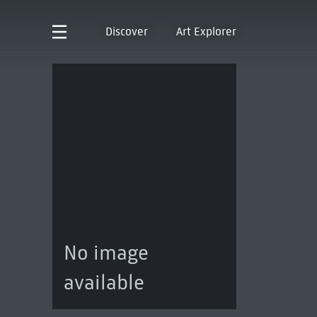
Discover
Art Explorer
No image
available