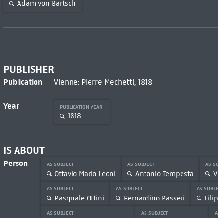
Adam von Bartsch
PUBLISHER
Publication
Vienne: Pierre Mechetti, 1818
Year
PUBLICATION YEAR
1818
IS ABOUT
Person
AS SUBJECT
AS SUBJECT
AS S
Ottavio Mario Leoni
Antonio Tempesta
V
AS SUBJECT
AS SUBJECT
AS SUBJ
Pasquale Ottini
Bernardino Passeri
Fili
AS SUBJECT
AS SUBJECT
A