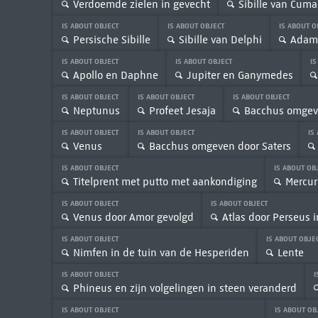
Verdoemde zielen in gevecht
Sibille van Cuma
IS ABOUT OBJECT
IS ABOUT OBJECT
IS ABOUT 
Persische Sibille
Sibille van Delphi
Adam 
IS ABOUT OBJECT
IS ABOUT OBJECT
IS
Apollo en Daphne
Jupiter en Ganymedes
IS ABOUT OBJECT
IS ABOUT OBJECT
IS ABOUT OBJECT
Neptunus
Profeet Jesaja
Bacchus omgeve
IS ABOUT OBJECT
IS ABOUT OBJECT
IS
Venus
Bacchus omgeven door Saters
IS ABOUT OBJECT
IS ABOUT OB
Titelprent met putto met aankondiging
Mercur
IS ABOUT OBJECT
IS ABOUT OBJECT
Venus door Amor gevolgd
Atlas door Perseus 
IS ABOUT OBJECT
IS ABOUT OBJE
Nimfen in de tuin van de Hesperiden
Lente
IS ABOUT OBJECT
I
Phineus en zijn volgelingen in steen veranderd
IS ABOUT OBJECT
IS ABOUT OB