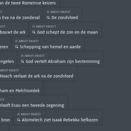
an de twee Romeinse keizers
CT
IS ABOUT OBJECT
 Eva na de zondeval
De zondvloed
JECT
IS ABOUT OBJECT
bouwt de ark
God schept de zon en de maan
IS ABOUT OBJECT
eren
Schepping van hemel en aarde
IS ABOUT OBJECT
engelen
God vertelt Abraham zijn bestemming
 ABOUT OBJECT
Noach verlaat de ark na de zondvloed
aham en Melchisedek
JECT
elooft Esau een tweede zegening
IS ABOUT OBJECT
 bron
Abimelech ziet Isaak Rebekka liefkozen