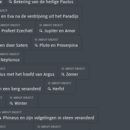
e
Bekering van de heilige Paulus
OBJECT
en Eva na de verdrijving uit het Paradijs
 ABOUT OBJECT
IS ABOUT OBJECT
Profeet Ezechiël
Jupiter en Amor
IS ABOUT OBJECT
n door Saters
Pluto en Proserpina
 ABOUT OBJECT
Neptunus
JECT
IS ABOUT OBJECT
ius met het hoofd van Argus
Zomer
IS ABOUT OBJECT
in een berg veranderd
Herfst
CT
IS ABOUT OBJECT
Winter
S ABOUT OBJECT
Phineus en zijn volgelingen in steen veranderd
JECT
IS ABOUT OBJECT