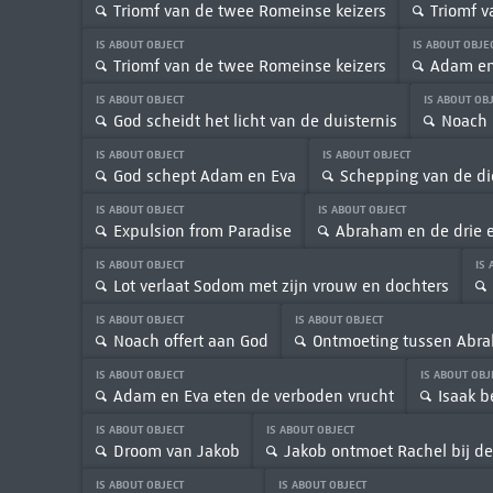
Triomf van de twee Romeinse keizers
Triomf v
IS ABOUT OBJECT
IS ABOUT OBJE
Triomf van de twee Romeinse keizers
Adam en
IS ABOUT OBJECT
IS ABOUT OB
God scheidt het licht van de duisternis
Noach 
IS ABOUT OBJECT
IS ABOUT OBJECT
God schept Adam en Eva
Schepping van de di
IS ABOUT OBJECT
IS ABOUT OBJECT
Expulsion from Paradise
Abraham en de drie 
IS ABOUT OBJECT
IS
Lot verlaat Sodom met zijn vrouw en dochters
IS ABOUT OBJECT
IS ABOUT OBJECT
Noach offert aan God
Ontmoeting tussen Abr
IS ABOUT OBJECT
IS ABOUT OB
Adam en Eva eten de verboden vrucht
Isaak b
IS ABOUT OBJECT
IS ABOUT OBJECT
Droom van Jakob
Jakob ontmoet Rachel bij de
IS ABOUT OBJECT
IS ABOUT OBJECT