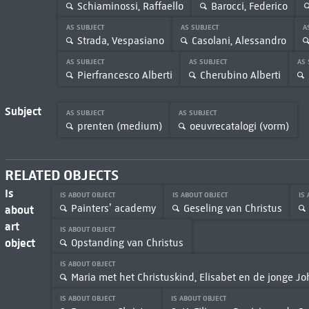
Schiaminossi, Raffaello
Barocci, Federico
AS SUBJECT
AS SUBJECT
A
Strada, Vespasiano
Casolani, Alessandro
AS SUBJECT
AS SUBJECT
AS
Pierfrancesco Alberti
Cherubino Alberti
Subject
AS SUBJECT
AS SUBJECT
prenten (medium)
oeuvrecatalogi (vorm)
RELATED OBJECTS
Is
IS ABOUT OBJECT
IS ABOUT OBJECT
IS
Painters’ academy
Geseling van Christus
about
art
IS ABOUT OBJECT
object
Opstanding van Christus
IS ABOUT OBJECT
Maria met het Christuskind, Elisabet en de jonge 
IS ABOUT OBJECT
IS ABOUT OBJECT