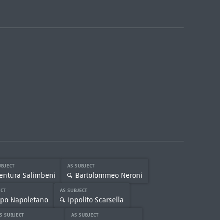
UBJECT
AS SUBJECT
entura Salimbeni
Bartolommeo Neroni
ECT
AS SUBJECT
ppo Napoletano
Ippolito Scarsella
S SUBJECT
AS SUBJECT