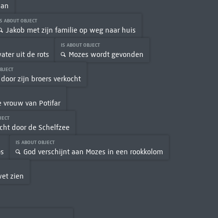
ban
IS ABOUT OBJECT
Jakob met zijn familie op weg naar huis
IS ABOUT OBJECT
ater uit de rots
Mozes wordt gevonden
OBJECT
 door zijn broers verkocht
e vrouw van Potifar
JECT
cht door de Schelfzee
IS ABOUT OBJECT
os
God verschijnt aan Mozes in een rookkolom
wet zien