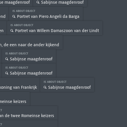
se maagdenroof
Sabijnse maagdenroof
IS ABOUT OBJECT
end
Portret van Piero Angeli da Barga
IS ABOUT OBJECT
en
Portret van Willem Damaszoon van der Lindt
, de een naar de ander kijkend
IS ABOUT OBJECT
Sabijnse maagdenroof
IS ABOUT OBJECT
Sabijnse maagdenroof
IS ABOUT OBJECT
 koning van Frankrijk
Sabijnse maagdenroof
meinse keizers
CT
an de twee Romeinse keizers
CT