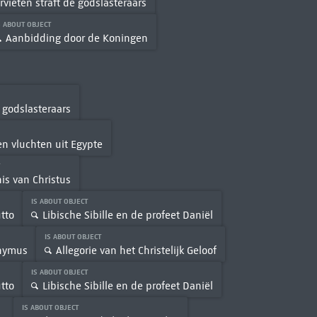
rvieten straft de godslasteraars
S ABOUT OBJECT
Aanbidding door de Koningen
e godslasteraars
en vluchten uit Egypte
T
is van Christus
IS ABOUT OBJECT
tto
Libische Sibille en de profeet Daniël
IS ABOUT OBJECT
onymus
Allegorie van het Christelijk Geloof
IS ABOUT OBJECT
tto
Libische Sibille en de profeet Daniël
IS ABOUT OBJECT