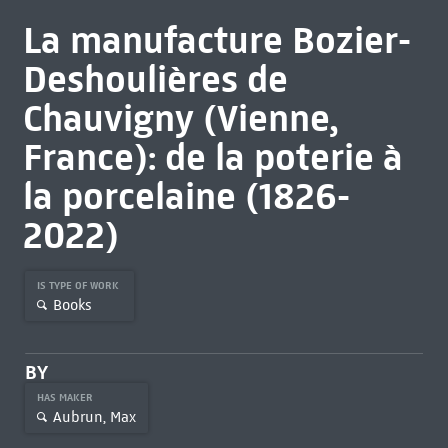
La manufacture Bozier-
Deshoulières de
Chauvigny (Vienne,
France): de la poterie à
la porcelaine (1826-
2022)
IS TYPE OF WORK
Books
BY
HAS MAKER
Aubrun, Max