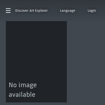
Discover
Art Explorer
Language
Login
No image
available