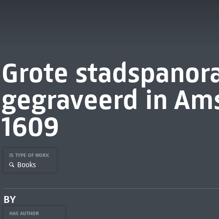
Grote stadspanor
gegraveerd in Am
1609
IS TYPE OF WORK
Books
BY
HAS AUTHOR