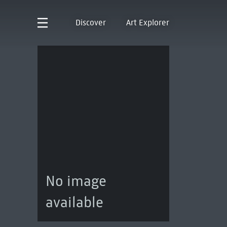
Discover
Art Explorer
No image
available