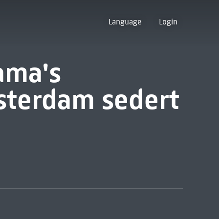
Language
Login
ama's
sterdam sedert