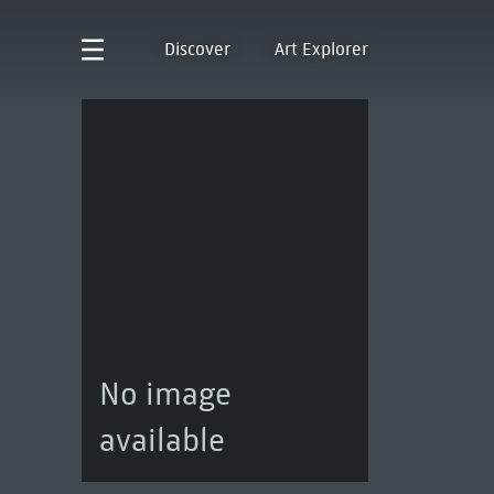
Discover
Art Explorer
No image
available