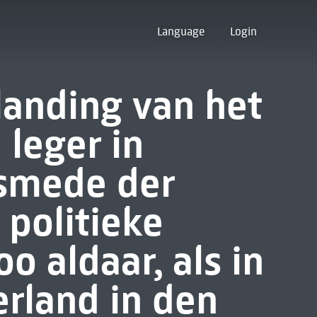
Language
Login
landing van het
 leger in
lsmede der
 politieke
o aldaar, als in
erland in den