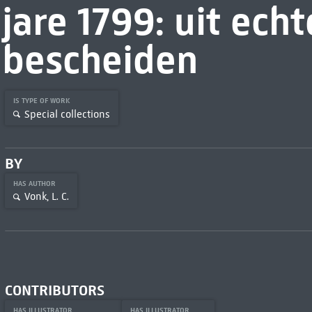
jare 1799: uit ech
bescheiden
IS TYPE OF WORK
Special collections
BY
HAS AUTHOR
Vonk, L. C.
CONTRIBUTORS
HAS ILLUSTRATOR
HAS ILLUSTRATOR