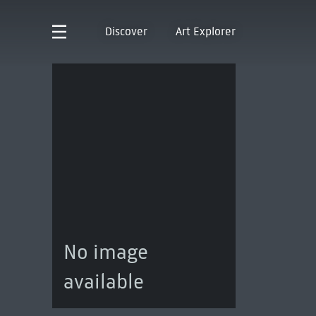
Discover
Art Explorer
No image
available