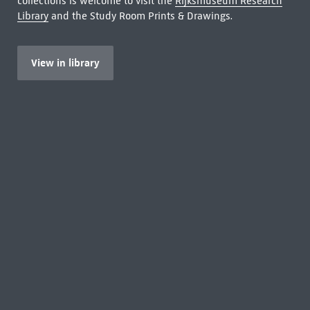
collections is welcome to visit the
Rijksmuseum Research
Library
and the Study Room Prints & Drawings.
View in library